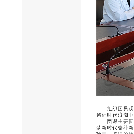
组织团员观看
铭记时代浪潮中
团课主要围绕“
梦新时代奋斗新
项事业取得的历